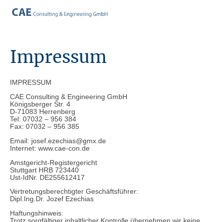
Impressum
IMPRESSUM
CAE Consulting & Engineering GmbH
Königsberger Str. 4
D-71083 Herrenberg
Tel: 07032 – 956 384
Fax: 07032 – 956 385
Email: josef.ezechias@gmx.de
Internet: www.cae-con.de
Amstgericht-Registergericht
Stuttgart HRB 723440
Ust-IdNr. DE255612417
Vertretungsberechtigter Geschäftsführer:
Dipl.Ing.Dr. Jozef Ezechias
Haftungshinweis:
Trotz sorgfältiger inhaltlicher Kontrolle übernehmen wir keine