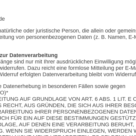
de
 natürliche oder juristische Person, die allein oder geme
beitung von personenbezogenen Daten (z. B. Namen, E-M
 zur Datenverarbeitung
nge sind nur mit Ihrer ausdrücklichen Einwilligung mögl
t widerrufen. Dazu reicht eine formlose Mitteilung per E-M
iderruf erfolgten Datenverarbeitung bleibt vom Widerruf
e Datenerhebung in besonderen Fällen sowie gegen
VO)*
TUNG AUF GRUNDLAGE VON ART. 6 ABS. 1 LIT. E
S RECHT, AUS GRÜNDEN, DIE SICH AUS IHRER BE
ERARBEITUNG IHRER PERSONENBEZOGENEN DATE
AUCH FÜR EIN AUF DIESE BESTIMMUNGEN GESTÜTZT
LAGE, AUF DENEN EINE VERARBEITUNG BERUHT,
 WENN SIE WIDERSPRUCH EINLEGEN, WERDEN 