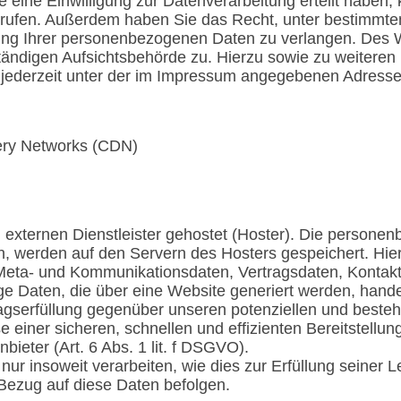
eine Einwilligung zur Datenverarbeitung erteilt haben, 
derrufen. Außerdem haben Sie das Recht, unter bestimmt
ung Ihrer personenbezogenen Daten zu verlangen. Des W
tändigen Aufsichtsbehörde zu. Hierzu sowie zu weiter
 jederzeit unter der im Impressum angegebenen Adress
very Networks (CDN)
 externen Dienstleister gehostet (Hoster). Die persone
, werden auf den Servern des Hosters gespeichert. Hierb
Meta- und Kommunikationsdaten, Vertragsdaten, Kontak
ge Daten, die über eine Website generiert werden, hande
agserfüllung gegenüber unseren potenziellen und beste
e einer sicheren, schnellen und effizienten Bereitstell
bieter (Art. 6 Abs. 1 lit. f DSGVO).
ur insoweit verarbeiten, wie dies zur Erfüllung seiner Le
Bezug auf diese Daten befolgen.