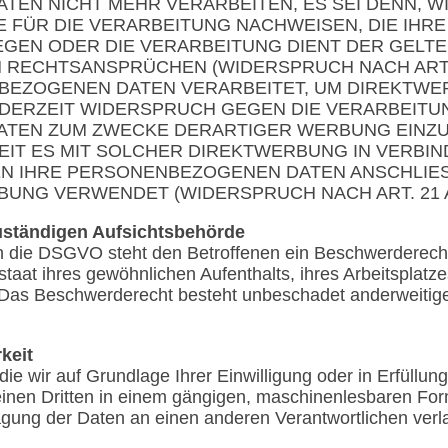
EN NICHT MEHR VERARBEITEN, ES SEI DENN, 
FÜR DIE VERARBEITUNG NACHWEISEN, DIE IHRE
EGEN ODER DIE VERARBEITUNG DIENT DER GEL
 RECHTSANSPRÜCHEN (WIDERSPRUCH NACH ART. 2
EZOGENEN DATEN VERARBEITET, UM DIREKTWER
JEDERZEIT WIDERSPRUCH GEGEN DIE VERARBEITU
EN ZUM ZWECKE DERARTIGER WERBUNG EINZUL
EIT ES MIT SOLCHER DIREKTWERBUNG IN VERBIN
N IHRE PERSONENBEZOGENEN DATEN ANSCHLIES
UNG VERWENDET (WIDERSPRUCH NACH ART. 21 A
uständigen Aufsichtsbehörde
n die DSGVO steht den Betroffenen ein Beschwerderecht 
taat ihres gewöhnlichen Aufenthalts, ihres Arbeitsplatz
Das Beschwerderecht besteht unbeschadet anderweitiger
keit
ie wir auf Grundlage Ihrer Einwilligung oder in Erfüllung
 einen Dritten in einem gängigen, maschinenlesbaren Fo
agung der Daten an einen anderen Verantwortlichen verlan